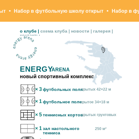
Набор в футбольную школу открыт
Набор в футбо
о клубе
|
схема клуба
|
новости
|
галерея
|
контакты
О КЛУБЕ
ENERGY
ARENA
новый спортивный комплекс
× 3
футбольных поля
крытых 42×22 м
× 1
футбольное поле
крытое 34×18 м
× 5
теннисных кортов
крытых грунтовых
× 1
зал настольного
250 м²
тенниса